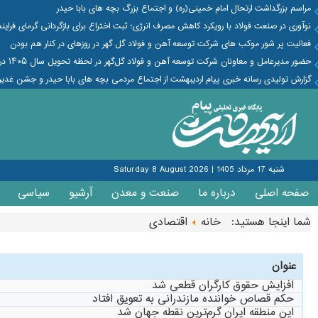
مراسم بزرگداشت ارتحال امام خمینی(ره) و اجتماع بزرگ بچه های بابا حیدر
نوآوری در صنعت فولاد با رویکرد کاهش مصرف انرژی؛ ثبت اختراع برای بازگردانی گرمای فراین
فعالیت پر شور موکب های شرکت توسعه آهن و فولاد گل گهر در روزهای در کنار هم بودن
حضور مدیرعامل و معاونان شرکت توسعه آهن و فولاد گل‌گهر در لحظه تحویل سال ۱۴۰۵ در جمع کارکنان پروژه فولاد سازی
گزارش تولیدی رسانه خبری پیام اردیبهشت از اجتماع مردمی بچه های بابا حیدر و جشن غدیر
شنبه 17 مرداد 1405
|
Saturday 8 August 2026
صفحه اصلی
درباره ما
صنعت و معدن
آرشیو
سیاسی
شما اینجا هستید:
خانه
اقتصادی
عنوان
افزایش حقوق کارگران قطعی شد
حکم قصاص خواننده مازندرانی به تعویق افتاد
این منطقه ایران گرم‌ترین نقطه جهان شد