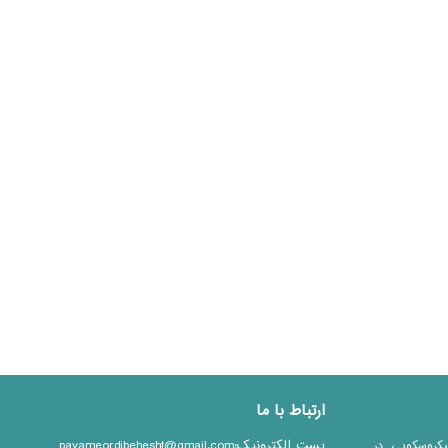
ارتباط با ما
پست الکترونیک:payameordibehesht@gmail.com
یکروسکوپی در