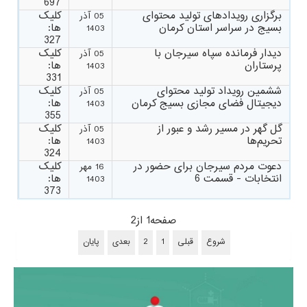
697
برگزاری رویدادهای تولید محتوای
کلیک
05 آذر
بسیج در سراسر استان کرمان
ها:
1403
327
دیدار فرمانده سپاه سيرجان با
کلیک
05 آذر
پرستاران
ها:
1403
331
ششمین رویداد تولید محتوای
کلیک
05 آذر
دیجیتال فضای مجازی بسیج کرمان
ها:
1403
355
گل گهر در مسیر رشد و عبور از
کلیک
05 آذر
تحریم‌ها
ها:
1403
324
دعوت مردم سیرجان برای حضور در
کلیک
16 مهر
انتخابات - قسمت 6
ها:
1403
373
صفحه1 از2
شروع
قبلی
1
2
بعدی
پایان