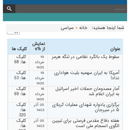
شما اینجا هستید:
خانه
سیاسی
نمایش
عنوان
از %s
کلیک ها
سقوط یک بالگرد نظامی در تنگه هرمز
کلیک
19
ها: 68
خرداد
1405
آمریکا به ایران سهمیه بلیت هواداری
کلیک
19
نداد!
ها: 53
خرداد
1405
آمار مصدومان حملات اخیر اسرائیل
کلیک
18
به ایران اعلام شد
ها: 69
خرداد
1405
برگزاری یادواره شهدای عملیات کربلای
کلیک
05 آذر
۵ در سیرجان
ها:
1403
320
هفته دفاع مقدس فرصتی برای تبیین
کلیک
05 آذر
الگوی انسجام ملی است
ها:
1403