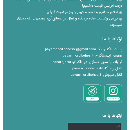
درصد افزایش قیمت داشتیم!
اخلاق حرفه‌ای و انسجام درونی؛ رمز موفقیت گل‌گهر
بررسی وضعیت جاده فرودگاه و تعلل در بهسازی آن؛ وعده‎هایی که محقق
نمی‎شوند
ارتباط با ما
پست الکترونیک:payameordibehesht@gmail.com
صفحه اینستاگرام: payam_ordibehesht
ارتباط با مدیر مسئول در تلگرام: baharejadid
کانال روبیکا: payam_ordibehesht
کانال سروش: payam_ordibehesht
ارتباط با ما