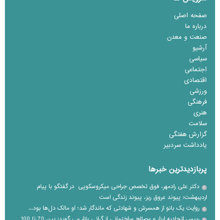
صفحه اصلی
درباره ما
صنعت و معدن
آرشیو
سیاسی
اجتماعی
اقتصادی
ورزشی
فرهنگی
هنری
سلامت
گزارش هفتگی
یادداشت سردبیر
پربازدیدترین خبرها
دکتر علی رادمهر، فوق تخصص جراحی میکروسکوپی در گفتگو با پیام
اردیبهشت: پیوند عروق ریز، پیوند زندگی است
روایت یک بانو از همسرش و شهادتی که ماندگار شد؛ او مالک دل‌ها بود...
رییس اتحادیه ابزار و مصالح ساختمانی از گرانی بازار می گوید: بین 70 تا 100