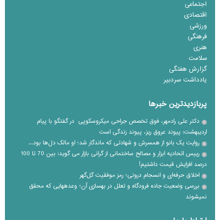
اجتماعی
اقتصادی
ورزشی
فرهنگی
هنری
سلامت
گزارش هفتگی
یادداشت سردبیر
پربازدیدترین خبرها
دکتر علی رادمهر، فوق تخصص جراحی میکروسکوپی در گفتگو با پیام
اردیبهشت: پیوند عروق ریز، پیوند زندگی است
روایت یک بانو از همسرش و شهادتی که ماندگار شد؛ او مالک دل‌ها بود...
رییس اتحادیه ابزار و مصالح ساختمانی از گرانی بازار می گوید: بین 70 تا 100
درصد افزایش قیمت داشتیم!
اخلاق حرفه‌ای و انسجام درونی؛ رمز موفقیت گل‌گهر
بررسی وضعیت جاده فرودگاه و تعلل در بهسازی آن؛ وعده‎هایی که محقق
نمی‎شوند