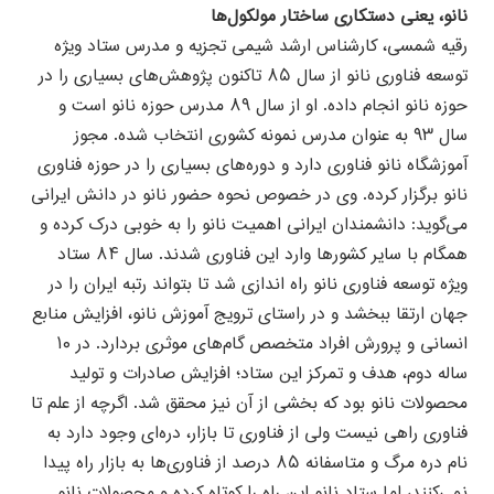
نانو، یعنی دستکاری ساختار مولکول‌ها
رقیه شمسی، کارشناس ارشد شیمی تجزیه و مدرس ستاد ویژه
توسعه فناوری نانو از سال ۸۵ تاکنون پژوهش‌های بسیاری را در
حوزه نانو انجام داده. او از سال ۸۹ مدرس حوزه نانو است و
سال ۹۳ به عنوان مدرس نمونه کشوری انتخاب شده. مجوز
آموزشگاه نانو فناوری دارد و دوره‌های بسیاری را در حوزه فناوری
نانو برگزار کرده. وی در خصوص نحوه حضور نانو در دانش ایرانی
می‌گوید: دانشمندان ایرانی اهمیت نانو را به خوبی درک کرده و
همگام با سایر کشورها وارد این فناوری شدند. سال ۸۴ ستاد
ویژه توسعه فناوری نانو راه اندازی شد تا بتواند رتبه ایران را در
جهان ارتقا ببخشد و در راستای ترویج آموزش نانو، افزایش منابع
انسانی و پرورش افراد متخصص گام‌های موثری بردارد. در ۱۰
ساله دوم، هدف و تمرکز این ستاد؛ افزایش صادرات و تولید
محصولات نانو بود که بخشی از آن نیز محقق شد. اگرچه از علم تا
فناوری راهی نیست ولی از فناوری تا بازار، دره‌ای وجود دارد به
نام دره مرگ و متاسفانه ۸۵ درصد از فناوری‌ها به بازار راه پیدا
نمی‌کنند، اما ستاد نانو این راه را کوتاه کرده و محصولات نانو