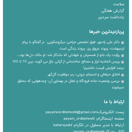
سلامت
گزارش هفتگی
یادداشت سردبیر
پربازدیدترین خبرها
دکتر علی رادمهر، فوق تخصص جراحی میکروسکوپی در گفتگو با پیام
اردیبهشت: پیوند عروق ریز، پیوند زندگی است
روایت یک بانو از همسرش و شهادتی که ماندگار شد؛ او مالک دل‌ها بود...
رییس اتحادیه ابزار و مصالح ساختمانی از گرانی بازار می گوید: بین 70 تا 100
درصد افزایش قیمت داشتیم!
اخلاق حرفه‌ای و انسجام درونی؛ رمز موفقیت گل‌گهر
بررسی وضعیت جاده فرودگاه و تعلل در بهسازی آن؛ وعده‎هایی که محقق
نمی‎شوند
ارتباط با ما
پست الکترونیک:payameordibehesht@gmail.com
صفحه اینستاگرام: payam_ordibehesht
ارتباط با مدیر مسئول در تلگرام: baharejadid
کانال روبیکا: payam_ordibehesht