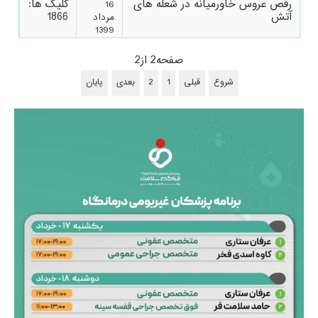
رقص عروس خاورمیانه در شعله های
کلیک ها:
16
آتش
1866
مرداد
1399
صفحه2 از2
شروع
قبلی
1
2
بعدی
پایان