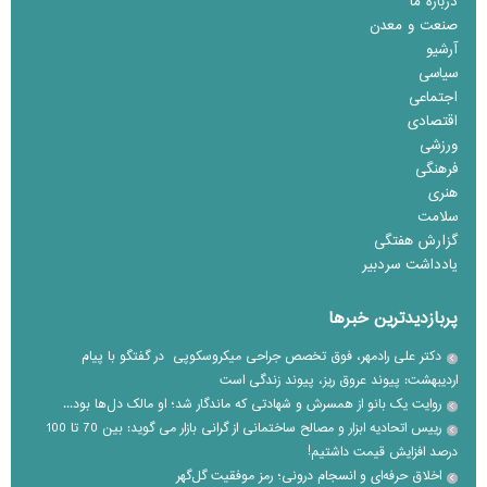
درباره ما
صنعت و معدن
آرشیو
سیاسی
اجتماعی
اقتصادی
ورزشی
فرهنگی
هنری
سلامت
گزارش هفتگی
یادداشت سردبیر
پربازدیدترین خبرها
دکتر علی رادمهر، فوق تخصص جراحی میکروسکوپی در گفتگو با پیام
اردیبهشت: پیوند عروق ریز، پیوند زندگی است
روایت یک بانو از همسرش و شهادتی که ماندگار شد؛ او مالک دل‌ها بود...
رییس اتحادیه ابزار و مصالح ساختمانی از گرانی بازار می گوید: بین 70 تا 100
درصد افزایش قیمت داشتیم!
اخلاق حرفه‌ای و انسجام درونی؛ رمز موفقیت گل‌گهر