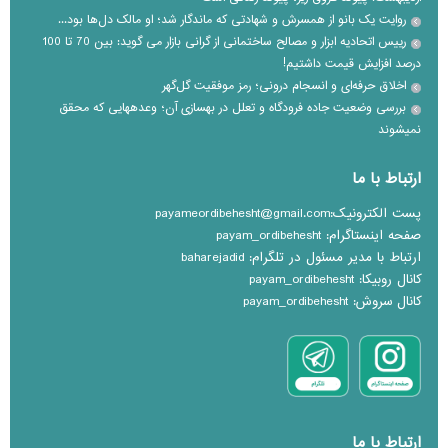
روایت یک بانو از همسرش و شهادتی که ماندگار شد؛ او مالک دل‌ها بود...
رییس اتحادیه ابزار و مصالح ساختمانی از گرانی بازار می گوید: بین 70 تا 100
درصد افزایش قیمت داشتیم!
اخلاق حرفه‌ای و انسجام درونی؛ رمز موفقیت گل‌گهر
بررسی وضعیت جاده فرودگاه و تعلل در بهسازی آن؛ وعده‎هایی که محقق
نمی‎شوند
ارتباط با ما
پست الکترونیک:payameordibehesht@gmail.com
صفحه اینستاگرام: payam_ordibehesht
ارتباط با مدیر مسئول در تلگرام: baharejadid
کانال روبیکا: payam_ordibehesht
کانال سروش: payam_ordibehesht
ارتباط با ما