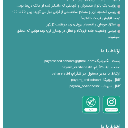
روایت یک بانو از همسرش و شهادتی که ماندگار شد؛ او مالک دل‌ها بود...
رییس اتحادیه ابزار و مصالح ساختمانی از گرانی بازار می گوید: بین 70 تا 100
درصد افزایش قیمت داشتیم!
اخلاق حرفه‌ای و انسجام درونی؛ رمز موفقیت گل‌گهر
بررسی وضعیت جاده فرودگاه و تعلل در بهسازی آن؛ وعده‎هایی که محقق
نمی‎شوند
ارتباط با ما
پست الکترونیک:payameordibehesht@gmail.com
صفحه اینستاگرام: payam_ordibehesht
ارتباط با مدیر مسئول در تلگرام: baharejadid
کانال روبیکا: payam_ordibehesht
کانال سروش: payam_ordibehesht
ارتباط با ما