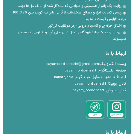
روایت یک بانو از همسرش و شهادتی که ماندگار شد؛ او مالک دل‌ها بود...
رییس اتحادیه ابزار و مصالح ساختمانی از گرانی بازار می گوید: بین 70 تا 100
درصد افزایش قیمت داشتیم!
اخلاق حرفه‌ای و انسجام درونی؛ رمز موفقیت گل‌گهر
بررسی وضعیت جاده فرودگاه و تعلل در بهسازی آن؛ وعده‎هایی که محقق
نمی‎شوند
ارتباط با ما
پست الکترونیک:payameordibehesht@gmail.com
صفحه اینستاگرام: payam_ordibehesht
ارتباط با مدیر مسئول در تلگرام: baharejadid
کانال روبیکا: payam_ordibehesht
کانال سروش: payam_ordibehesht
ارتباط با ما