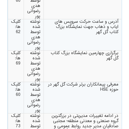
توسط
60
هدی
رضوانی
پور
آدرس و ساعت حرکت سرویس های
نوشته
کلیک
ایاب و ذهاب جهت نمایشگاه بزرگ
شده
ها:
کتاب گل گهر
توسط
62
هدی
رضوانی
پور
برگزاری چهارمین نمایشگاه بزرگ کتاب
نوشته
کلیک
گل گهر
شده
ها:
توسط
69
هدی
رضوانی
پور
معرفی پیمانکاران برتر شرکت گل گهر در
نوشته
کلیک
حوزه HSE
شده
ها:
توسط
60
هدی
رضوانی
پور
در ادامه تغییرات مدیریتی در بزرگترین
نوشته
کلیک
گروه صنعتی و معدنی منطقه؛ مجتبی
شده
ها:
صادقیان مدیر جدید روابط عمومی و
توسط
73