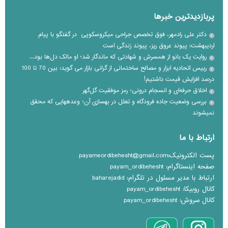
پربازدیدترین خبرها
دکتر علی رادمهر، فوق تخصص جراحی میکروسکوپی در گفتگو با پیام
اردیبهشت: پیوند عروق ریز، پیوند زندگی است
روایت یک بانو از همسرش و شهادتی که ماندگار شد؛ او مالک دل‌ها بود...
رییس اتحادیه ابزار و مصالح ساختمانی از گرانی بازار می گوید: بین 70 تا 100
درصد افزایش قیمت داشتیم!
اخلاق حرفه‌ای و انسجام درونی؛ رمز موفقیت گل‌گهر
بررسی وضعیت جاده فرودگاه و تعلل در بهسازی آن؛ وعده‎هایی که محقق
نمی‎شوند
ارتباط با ما
پست الکترونیک:payameordibehesht@gmail.com
صفحه اینستاگرام: payam_ordibehesht
ارتباط با مدیر مسئول در تلگرام: baharejadid
کانال روبیکا: payam_ordibehesht
کانال سروش: payam_ordibehesht