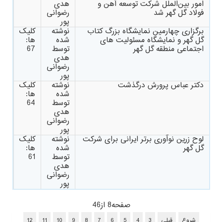
امور بین‌الملل شرکت توسعه آهن و
هدی
فولاد گل گهر شد
رضوانی
پور
برگزاری چهارمین نمایشگاه بزرگ کتاب
نوشته
کلیک
گل گهر و نمایشگاه مسئولیت های
شده
ها:
اجتماعی منطقه گل گهر
توسط
67
هدی
رضوانی
پور
دکتر عباس پرورش درگذشت
نوشته
کلیک
شده
ها:
توسط
64
هدی
رضوانی
پور
لوح زرین نوآوری برتر ایرانی برای شرکت
نوشته
کلیک
گل گهر
شده
ها:
توسط
61
هدی
رضوانی
پور
صفحه8 از46
شروع
قبلی
3
4
5
6
7
8
9
10
11
12