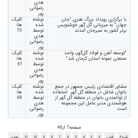
هدی
رضوانی
پور
با برگزاری رویداد بزرگ هنری "جان
نوشته
کلیک
جهان" به میزبانی گل گهر خوشنویس
شده
ها:
برتر کشور به سیرجان آمدند
توسط
70
هدی
رضوانی
پور
*توسعه آهن و فولاد گل‌گهر، واحد
نوشته
کلیک
صنعتی نمونه استان کرمان شد*
شده
ها:
توسط
61
هدی
رضوانی
پور
مشاور اقتصادی رئیس جمهور در جمع
نوشته
کلیک
بانوان شاغل در منطقه گل گهر استفاده
شده
ها:
از توانمندی بانوان در منطقه گل گهر از
توسط
68
هوشمندی مدیر عامل این مجموعه
هدی
است
رضوانی
پور
صفحه7 از46
شروع
قبلی
2
3
4
5
6
7
8
9
10
11
بعدی