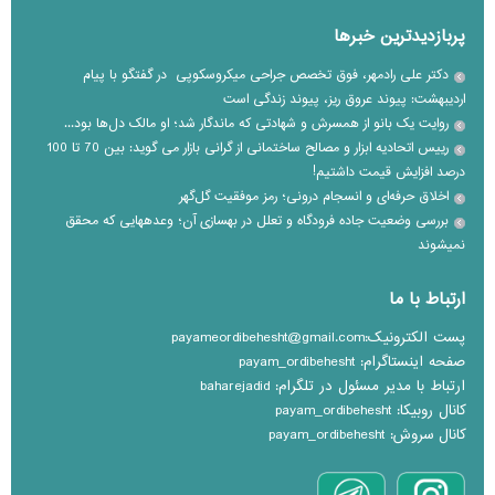
پربازدیدترین خبرها
دکتر علی رادمهر، فوق تخصص جراحی میکروسکوپی در گفتگو با پیام
اردیبهشت: پیوند عروق ریز، پیوند زندگی است
روایت یک بانو از همسرش و شهادتی که ماندگار شد؛ او مالک دل‌ها بود...
رییس اتحادیه ابزار و مصالح ساختمانی از گرانی بازار می گوید: بین 70 تا 100
درصد افزایش قیمت داشتیم!
اخلاق حرفه‌ای و انسجام درونی؛ رمز موفقیت گل‌گهر
بررسی وضعیت جاده فرودگاه و تعلل در بهسازی آن؛ وعده‎هایی که محقق
نمی‎شوند
ارتباط با ما
پست الکترونیک:payameordibehesht@gmail.com
صفحه اینستاگرام: payam_ordibehesht
ارتباط با مدیر مسئول در تلگرام: baharejadid
کانال روبیکا: payam_ordibehesht
کانال سروش: payam_ordibehesht