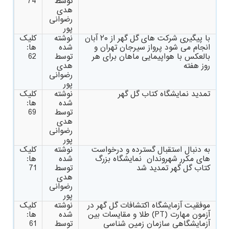
توسط
74
هدی
رضوانی
پور
با پیگیری شرکت های گل گهر از ۲۰ آبان
نوشته
کلیک
انجام می شود پرواز سیرجان تهران و
شده
ها:
بالعکس با هواپیمایی ماهان برای هر
توسط
62
روز هفته
هدی
رضوانی
پور
تمدید نمایشگاه کتاب گل گهر
نوشته
کلیک
شده
ها:
توسط
69
هدی
رضوانی
پور
به دنبال استقبال گسترده و درخواست
نوشته
کلیک
های مکرر شهروندان نمایشگاه بزرگ
شده
ها:
کتاب گل گهر تمدید شد
توسط
71
هدی
رضوانی
پور
موفقیت آزمایشگاه اکتشافات گل گهر در
نوشته
کلیک
آزمون مهارت (PT) طلا و مقایسات بین
شده
ها:
آزمایشگاهی سازمان زمین شناسی
توسط
61