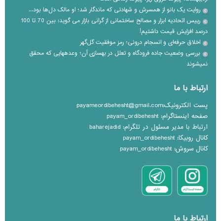
روایت یک بانو از همسرش و شهادتی که ماندگار شد؛ او مالک دل‌ها بود...
رییس اتحادیه ابزار و مصالح ساختمانی از گرانی بازار می گوید: بین 70 تا 100
درصد افزایش قیمت داشتیم!
اخلاق حرفه‌ای و انسجام درونی؛ رمز موفقیت گل‌گهر
بررسی وضعیت جاده فرودگاه و تعلل در بهسازی آن؛ وعده‎هایی که محقق
نمی‎شوند
ارتباط با ما
پست الکترونیک:payameordibehesht@gmail.com
صفحه اینستاگرام: payam_ordibehesht
ارتباط با مدیر مسئول در تلگرام: baharejadid
کانال روبیکا: payam_ordibehesht
کانال سروش: payam_ordibehesht
ارتباط با ما