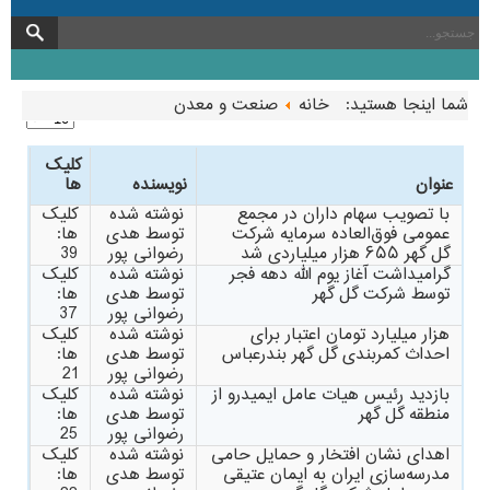
شما اینجا هستید:
خانه
صنعت و معدن
کلیک
عنوان
نویسنده
ها
با تصویب سهام داران در مجمع
نوشته شده
کلیک
عمومی فوق‌العاده سرمایه شرکت
توسط هدی
ها:
گل گهر ۶۵۵ هزار میلیاردی شد
رضوانی پور
39
گرامیداشت آغاز یوم الله دهه فجر
نوشته شده
کلیک
توسط شرکت گل گهر
توسط هدی
ها:
رضوانی پور
37
هزار میلیارد تومان اعتبار برای
نوشته شده
کلیک
احداث کمربندی گل گهر بندرعباس
توسط هدی
ها:
رضوانی پور
21
بازدید رئیس هیات عامل ایمیدرو از
نوشته شده
کلیک
منطقه گل گهر
توسط هدی
ها:
رضوانی پور
25
اهدای نشان‌ افتخار و حمایل حامی
نوشته شده
کلیک
مدرسه‌سازی ایران به ایمان عتیقی
توسط هدی
ها: