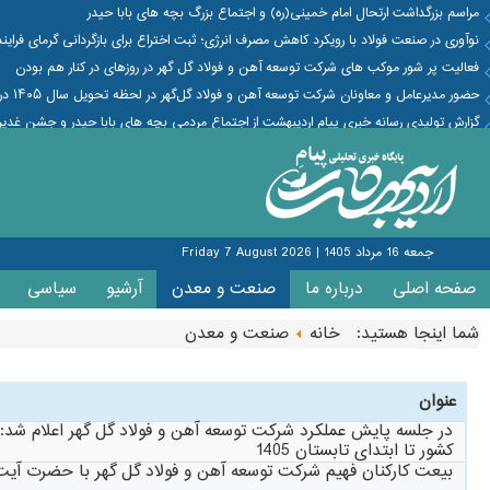
مراسم بزرگداشت ارتحال امام خمینی(ره) و اجتماع بزرگ بچه های بابا حیدر
نوآوری در صنعت فولاد با رویکرد کاهش مصرف انرژی؛ ثبت اختراع برای بازگردانی گرمای فراین
فعالیت پر شور موکب های شرکت توسعه آهن و فولاد گل گهر در روزهای در کنار هم بودن
حضور مدیرعامل و معاونان شرکت توسعه آهن و فولاد گل‌گهر در لحظه تحویل سال ۱۴۰۵ در جمع کارکنان پروژه فولاد سازی
گزارش تولیدی رسانه خبری پیام اردیبهشت از اجتماع مردمی بچه های بابا حیدر و جشن غدیر
جمعه 16 مرداد 1405
|
Friday 7 August 2026
صفحه اصلی
درباره ما
صنعت و معدن
آرشیو
سیاسی
شما اینجا هستید:
خانه
صنعت و معدن
عنوان
در جلسه پایش عملکرد شرکت توسعه آهن و فولاد گل گهر اعلام شد: بر
کشور تا ابتدای تابستان 1405
بیعت کارکنان فهیم شرکت توسعه آهن و فولاد گل گهر با حضرت آیت 