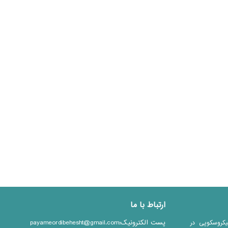
ارتباط با ما
پست الکترونیک:payameordibehesht@gmail.com
یکروسکوپی در